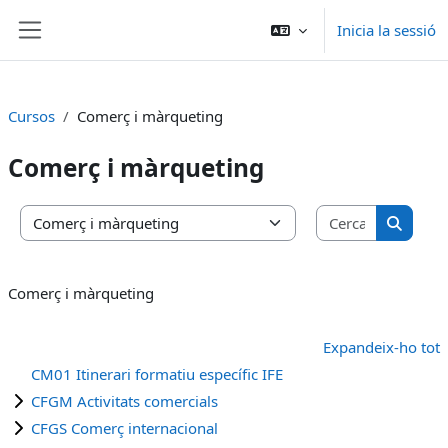
Ves al contingut principal
Inicia la sessió
Panell lateral
Cursos
Comerç i màrqueting
Comerç i màrqueting
Cerca cur
Categories de cursos
Cerca c
Comerç i màrqueting
Expandeix-ho tot
CM01 Itinerari formatiu específic IFE
CFGM Activitats comercials
CFGS Comerç internacional